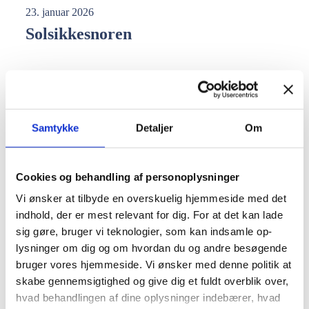
23. januar 2026
Solsikkesnoren
Koglen
23. januar 2026
Samtykke
Detaljer
Om
Luigi’s ledsager
Cookies og behandling af personoplysninger
Vi ønsker at tilbyde en overskuelig hjemmeside med det
indhold, der er mest relevant for dig. For at det kan lade
sig gøre, bruger vi teknologier, som kan indsamle op-
lysninger om dig og om hvordan du og andre besøgende
bruger vores hjemmeside. Vi ønsker med denne politik at
Vil du være med?
skabe gennemsigtighed og give dig et fuldt overblik over,
hvad behandlingen af dine oplysninger indebærer, hvad