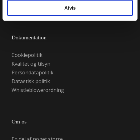
E-mail:
beskaeftigelse@grh.dk
Afvis
Takster
Dokumentation
Cookiepolitik
Kvalitet og tilsyn
Persondatapolitik
Dataetisk politik
Whistleblowerordning
Om os
En del af noget større