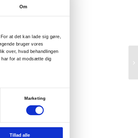
Om
For at det kan lade sig gøre,
søgende bruger vores
lik over, hvad behandlingen
har for at modsætte dig
at du også læser vores
Marketing
m tema. I de to første er det
kødt, vi får lov at høre fra,
så virker i behandlingen.
 vi bruger cookies som
r.
i den diagnosemanual, vi
e generelt og borderline
Tillad alle