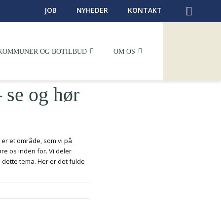
JOB
NYHEDER
KONTAKT
KOMMUNER OG BOTILBUD
OM OS
 se og hør
t er et område, som vi på
e os inden for. Vi deler
dette tema. Her er det fulde