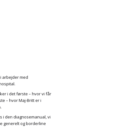
vi arbejder med
ospital.
 i det første – hvor vi får
e – hvor Maj-Britt er i
.
os i den diagnosemanual, vi
e generelt og borderline