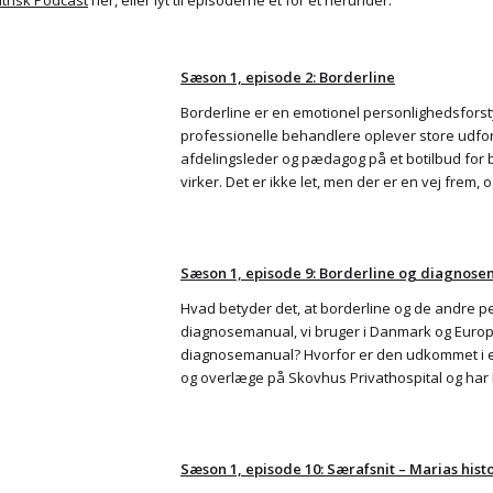
atrisk Podcast
her, eller lyt til episoderne et for et herunder:
Sæson 1, episode 2: Borderline
Borderline er en emotionel personlighedsfor
professionelle behandlere oplever store udfor
afdelingsleder og pædagog på et botilbud for b
virker. Det er ikke let, men der er en vej frem, o
Sæson 1, episode 9: Borderline og diagnos
Hvad betyder det, at borderline og de andre p
diagnosemanual, vi bruger i Danmark og Europ
diagnosemanual? Hvorfor er den udkommet i en
og overlæge på Skovhus Privathospital og har
Sæson 1, episode 10: Særafsnit – Marias hist