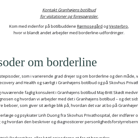
Kontakt Granhøjens botilbud
for visitationer og forespørgsler.
Kom med indenfor på botilbuddene
Rørmosegård
og
Vesterbro
,
hvor vi blandt andet arbejder med borderline-udfordringer.
soder om borderline
astepisoder, som i varierende grad drejer sig om borderline og den måde, 
covery and Health og særligt i Granhøjens botilbud og på Skovhus Privath
uværende faglig konsulent i Granhøjens botilbud Maj-Britt Skødt medvirker
agnosen og hvordan vi arbejder med det i Granhøjens botilbud – og det sidst
re beboer, som giver sit ærlige blik på, hvordan det var at bo på Granhøjen
 overlæge og psykiater Linh Duong fra Skovhus Privathospital, der indfører 
e; og hvordan den beskriver og diagnosticerer personlighedsforstyrrelsern