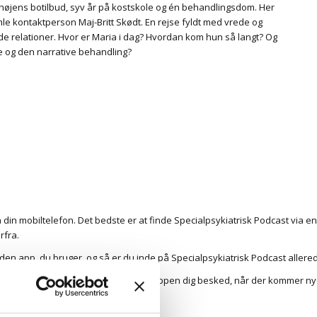
ranhøjens botilbud, syv år på kostskole og én behandlingsdom. Her
mle kontaktperson Maj-Britt Skødt. En rejse fyldt med vrede og
e relationer. Hvor er Maria i dag? Hvordan kom hun så langt? Og
ke og den narrative behandling?
via din mobiltelefon. Det bedste er at finde Specialpsykiatrisk Podcast via 
rfra.
å den app
, du bruger, og så er du inde på Specialpsykiatrisk Podcast allere
 ”Follow” eller ”Subscribe”. Så giver appen dig besked, når der kommer nye
in browser
, hvis du foretrækker det.