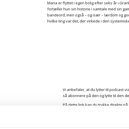
Maria er flyttet i egen bolig efter seks år i G
fortæller hun sin historie i samtale med sin ga
bandeord, men også – og især – lærdom og god
hvilke ting var det, der virkede i den systemis
Vi anbefaler, at du lytter til podcast 
så abonnere på den og lytte til den de
På dette link kan du trykke direkte p
Så skal du bare trykke ”Abonnér” eller
Men du kan også
lytte direkte her i d