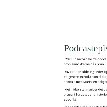
Podcastepi
I 2021 udgav vi hele tre podc
problematikkerne på i Gran Re
Daværende afdelingsleder og n
en generel introduktion til di
samtale med Maria, en tidlige
I det midterste afsnit er det
bruger i Europa; dens histori
specifikt.