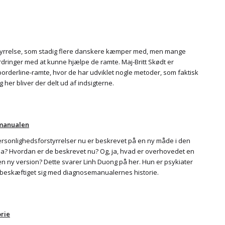
styrrelse, som stadig flere danskere kæmper med, men mange
dringer med at kunne hjælpe de ramte. Maj-Britt Skødt er
orderline-ramte, hvor de har udviklet nogle metoder, som faktisk
g her bliver der delt ud af indsigterne.
emanualen
ersonlighedsforstyrrelser nu er beskrevet på en ny måde i den
a? Hvordan er de beskrevet nu? Og, ja, hvad er overhovedet en
 ny version? Dette svarer Linh Duong på her. Hun er psykiater
 beskæftiget sig med diagnosemanualernes historie.
orie