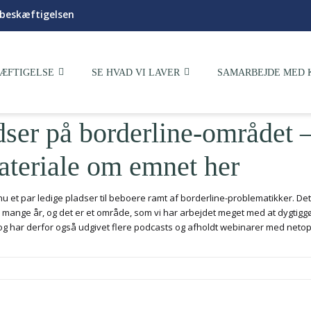
i beskæftigelsen
ÆFTIGELSE
SE HVAD VI LAVER
SAMARBEJDE MED 
dser på borderline-området –
ateriale om emnet her
nu et par ledige pladser til beboere ramt af borderline-problematikker. De
mange år, og det er et område, som vi har arbejdet meget med at dygtiggør
og har derfor også udgivet flere podcasts og afholdt webinarer med netop 