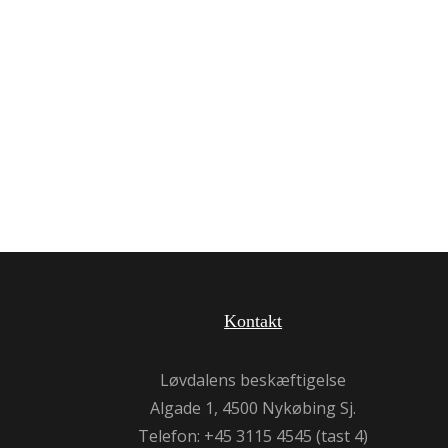
Kontakt
Løvdalens beskæftigelse
Algade 1, 4500 Nykøbing Sj.
Telefon: +45 3115 4545 (tast 4)