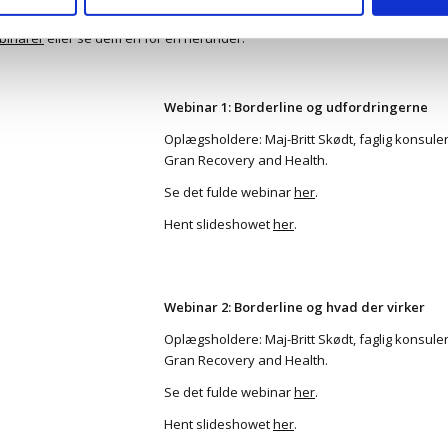
ller trække dit samtykke tilbage i cookieoversigten.
ebinarer
eller se dem én for én herunder:
Webinar 1: Borderline og udfordringerne
Oplægsholdere: Maj-Britt Skødt, faglig konsu
Gran Recovery and Health.
Se det fulde webinar
her
.
Hent slideshowet
her
.
Webinar 2: Borderline og hvad der virker
Oplægsholdere: Maj-Britt Skødt, faglig konsu
Gran Recovery and Health.
Se det fulde webinar
her
.
Hent slideshowet
her
.